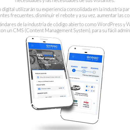
necesidades y las necesidades de sus visitantes.
gital utilizarán su experiencia consolidada en la industria para 
entes frecuentes, disminuir el rebote y a su vez, aumentar las c
tándares de la industria de código abierto como WordPress 
con un CMS (Content Management System), para su fácil admini