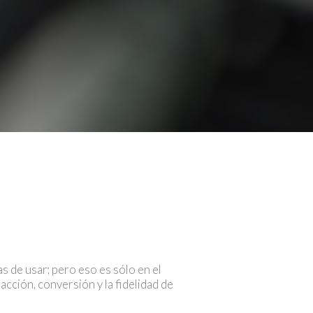
s de usar; pero eso es sólo en el
acción, conversión y la fidelidad de