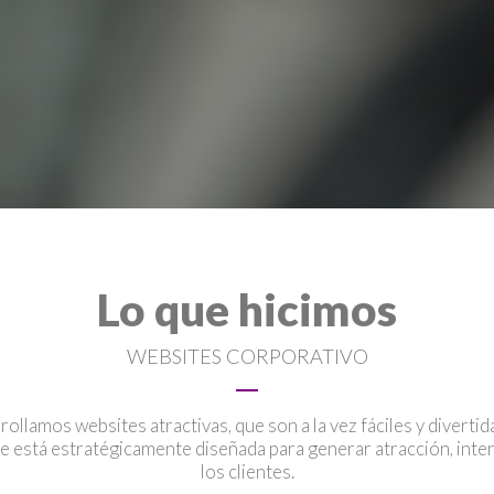
Lo que hicimos
WEBSITES CORPORATIVO
ollamos websites atractivas, que son a la vez fáciles y divertida
ite está estratégicamente diseñada para generar atracción, inter
los clientes.