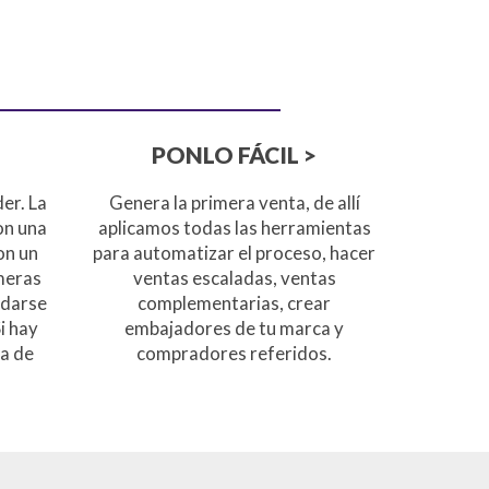
PONLO FÁCIL >
er. La
Genera la primera venta, de allí
on una
aplicamos todas las herramientas
on un
para automatizar el proceso, hacer
imeras
ventas escaladas, ventas
 darse
complementarias, crear
i hay
embajadores de tu marca y
ra de
compradores referidos.