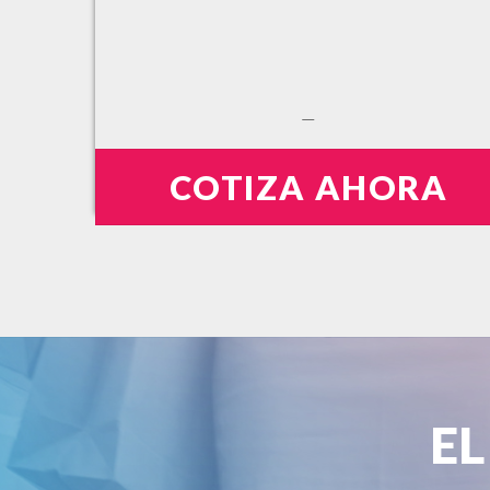
—
COTIZA AHORA
E