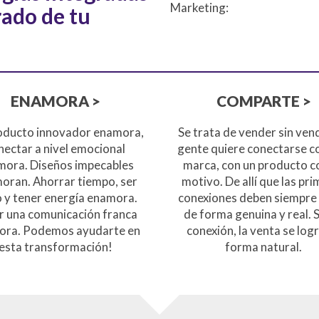
Marketing:
rado de tu
ENAMORA >
COMPARTE >
oducto innovador enamora,
Se trata de vender sin vend
nectar a nivel emocional
gente quiere conectarse c
mora. Diseños impecables
marca, con un producto c
oran. Ahorrar tiempo, ser
motivo. De allí que las pr
o y tener energía enamora.
conexiones deben siempre
r una comunicación franca
de forma genuina y real. S
ora. Podemos ayudarte en
conexión, la venta se log
esta transformación!
forma natural.