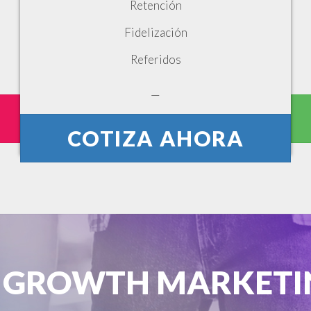
Retención
Fidelización
Referidos
—
COTIZA AHORA
L GROWTH MARKETI