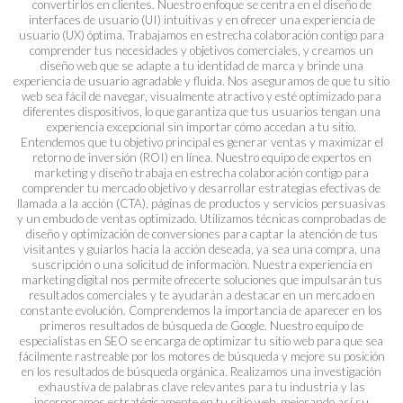
convertirlos en clientes. Nuestro enfoque se centra en el diseño de
interfaces de usuario (UI) intuitivas y en ofrecer una experiencia de
usuario (UX) óptima. Trabajamos en estrecha colaboración contigo para
comprender tus necesidades y objetivos comerciales, y creamos un
diseño web que se adapte a tu identidad de marca y brinde una
experiencia de usuario agradable y fluida. Nos aseguramos de que tu sitio
web sea fácil de navegar, visualmente atractivo y esté optimizado para
diferentes dispositivos, lo que garantiza que tus usuarios tengan una
experiencia excepcional sin importar cómo accedan a tu sitio.
Entendemos que tu objetivo principal es generar ventas y maximizar el
retorno de inversión (ROI) en línea. Nuestro equipo de expertos en
marketing y diseño trabaja en estrecha colaboración contigo para
comprender tu mercado objetivo y desarrollar estrategias efectivas de
llamada a la acción (CTA), páginas de productos y servicios persuasivas
y un embudo de ventas optimizado. Utilizamos técnicas comprobadas de
diseño y optimización de conversiones para captar la atención de tus
visitantes y guiarlos hacia la acción deseada, ya sea una compra, una
suscripción o una solicitud de información. Nuestra experiencia en
marketing digital nos permite ofrecerte soluciones que impulsarán tus
resultados comerciales y te ayudarán a destacar en un mercado en
constante evolución. Comprendemos la importancia de aparecer en los
primeros resultados de búsqueda de Google. Nuestro equipo de
especialistas en SEO se encarga de optimizar tu sitio web para que sea
fácilmente rastreable por los motores de búsqueda y mejore su posición
en los resultados de búsqueda orgánica. Realizamos una investigación
exhaustiva de palabras clave relevantes para tu industria y las
incorporamos estratégicamente en tu sitio web, mejorando así su