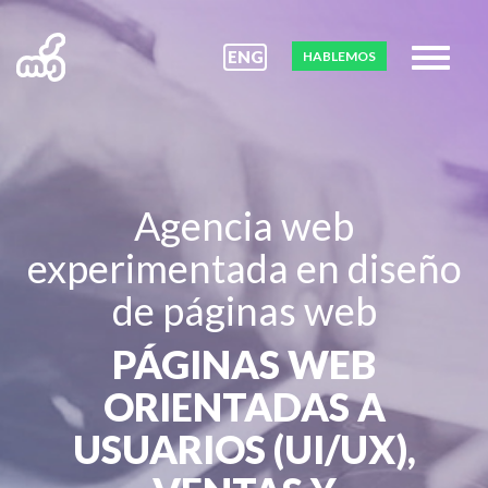
ENG
HABLEMOS
Agencia web
experimentada en diseño
de páginas web
PÁGINAS WEB
ORIENTADAS A
USUARIOS (UI/UX),