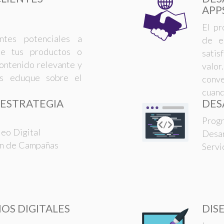
APP
El pr
entes potenciales a
de e
de tus productos o
sati
contenido relevante y
valo
os eduque sobre el
conve
cuand
 ESTRATEGIA
DES
Prog
eo Digital
Desar
ión de Campañas
Servi
OS DIGITALES
DIS