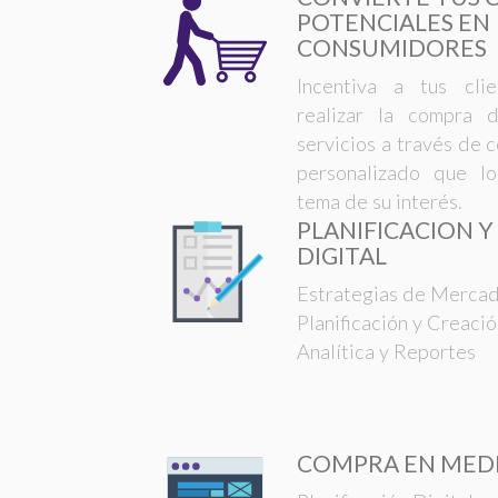
POTENCIALES EN
CONSUMIDORES
Incentiva a tus cli
realizar la compra 
servicios a través de 
personalizado que l
tema de su interés.
PLANIFICACION Y
DIGITAL
Estrategias de Mercad
Planificación y Creac
Analítica y Reportes
COMPRA EN MEDI