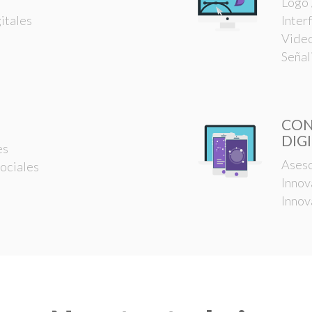
Logo 
itales
Inter
Video
Señal
CON
DIG
es
Aseso
ociales
Innov
Innov