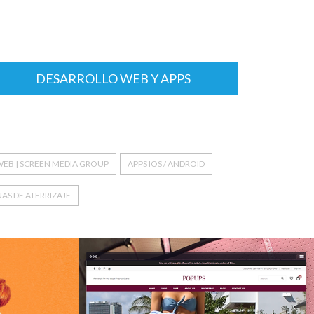
DESARROLLO WEB Y APPS
WEB | SCREEN MEDIA GROUP
APPS IOS / ANDROID
AS DE ATERRIZAJE