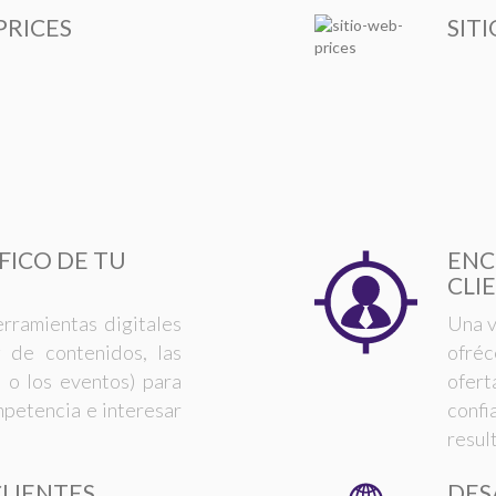
PRICES
SIT
FICO DE TU
ENC
CLI
erramientas digitales
Una v
g de contenidos, las
ofréc
 o los eventos) para
ofer
mpetencia e interesar
confi
resul
CLIENTES
DES