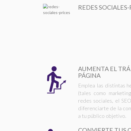
REDES SOCIALES-
AUMENTA EL TRÁ
PÁGINA
Emplea las distintas h
(tales como marketin
redes sociales, el SEO
diferenciarte de la co
a tu público objetivo.
CONVIERTE TUS 