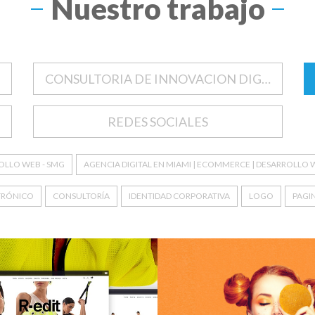
Nuestro trabajo
CONSULTORIA DE INNOVACION DIGITAL
REDES SOCIALES
ROLLO WEB - SMG
AGENCIA DIGITAL EN MIAMI | ECOMMERCE | DESARROLLO 
TRÓNICO
CONSULTORÍA
IDENTIDAD CORPORATIVA
LOGO
PAGIN