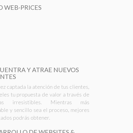
IO WEB-PRICES
UENTRA Y ATRAE NUEVOS
ENTES
ez captada la atención de tus clientes,
eles tu propuesta de valor a través de
tas irresistibles. Mientras más
able y sencillo sea el proceso, mejores
tados podrás obtener.
ARROLLO DE WEBSITES &