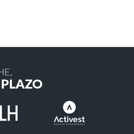
HE,
 PLAZO