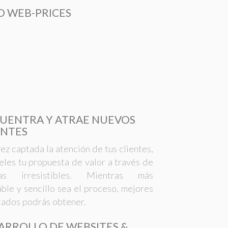
IO WEB-PRICES
UENTRA Y ATRAE NUEVOS
ENTES
ez captada la atención de tus clientes,
eles tu propuesta de valor a través de
tas irresistibles. Mientras más
able y sencillo sea el proceso, mejores
tados podrás obtener.
ARROLLO DE WEBSITES &