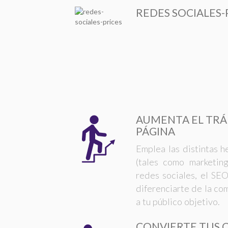
REDES SOCIALES-
AUMENTA EL TRÁ
PÁGINA
Emplea las distintas h
(tales como marketin
redes sociales, el SEO
diferenciarte de la co
a tu público objetivo.
CONVIERTE TUS 