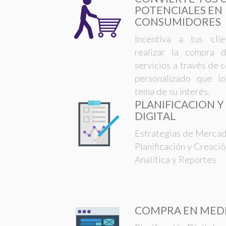
POTENCIALES EN
CONSUMIDORES
Incentiva a tus cli
realizar la compra 
servicios a través de 
personalizado que l
tema de su interés.
PLANIFICACION Y
DIGITAL
Estrategias de Mercad
Planificación y Creac
Analítica y Reportes
COMPRA EN MEDI