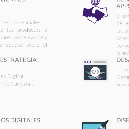
APP
El pr
entes potenciales a
de e
de tus productos o
sati
contenido relevante y
valo
os eduque sobre el
conve
cuand
 ESTRATEGIA
DES
Prog
eo Digital
Desar
ión de Campañas
Servi
OS DIGITALES
DIS