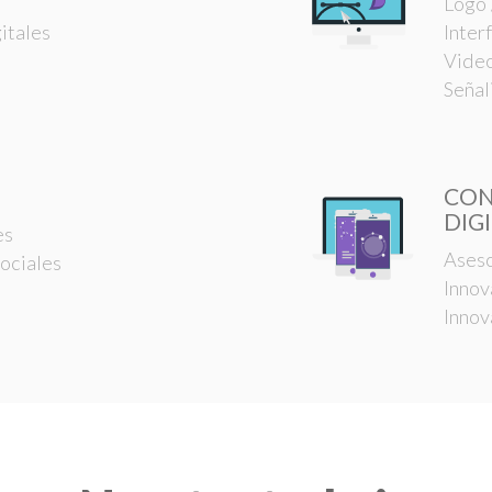
Logo 
itales
Inter
Video
Señal
CON
DIG
es
Aseso
ociales
Innov
Innov