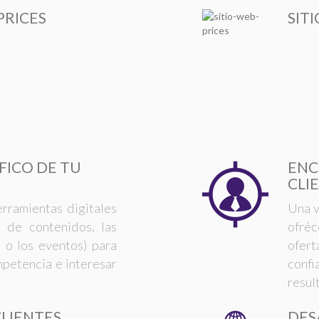
PRICES
SIT
FICO DE TU
ENC
CLI
erramientas digitales
Una v
g de contenidos, las
ofréc
 o los eventos) para
ofer
mpetencia e interesar
confi
resul
CLIENTES
DES