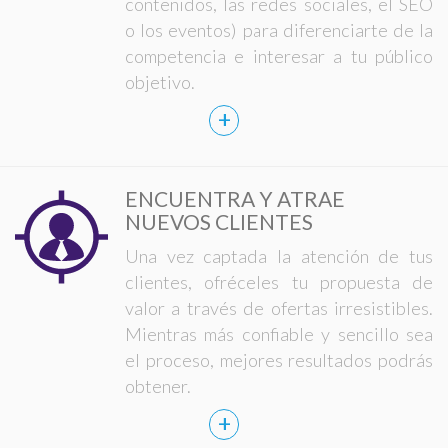
contenidos, las redes sociales, el SEO
o los eventos) para diferenciarte de la
competencia e interesar a tu público
objetivo.
+
ENCUENTRA Y ATRAE
NUEVOS CLIENTES
Una vez captada la atención de tus
clientes, ofréceles tu propuesta de
valor a través de ofertas irresistibles.
Mientras más confiable y sencillo sea
el proceso, mejores resultados podrás
obtener.
+