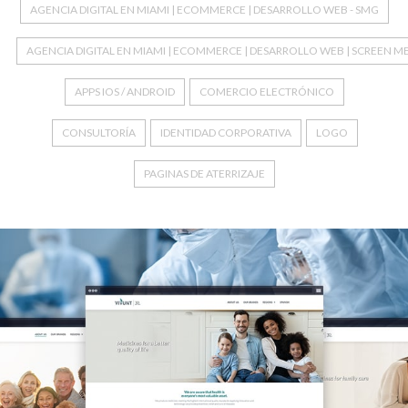
AGENCIA DIGITAL EN MIAMI | ECOMMERCE | DESARROLLO WEB - SMG
AGENCIA DIGITAL EN MIAMI | ECOMMERCE | DESARROLLO WEB | SCREEN M
APPS IOS / ANDROID
COMERCIO ELECTRÓNICO
CONSULTORÍA
IDENTIDAD CORPORATIVA
LOGO
PAGINAS DE ATERRIZAJE