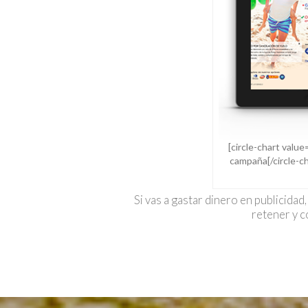
[circle-chart value
campaña[/circle-ch
Si vas a gastar dinero en publicidad
retener y c