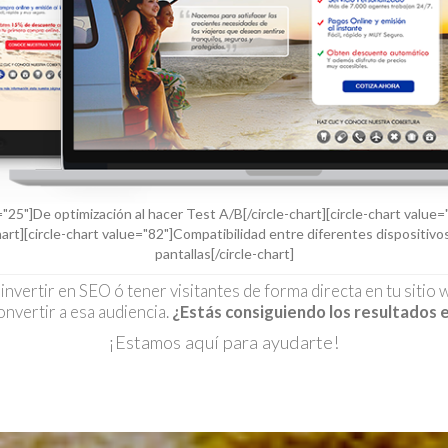
="25"]De optimización al hacer Test A/B[/circle-chart][circle-chart value
art][circle-chart value="82"]Compatibilidad entre diferentes dispositivo
pantallas[/circle-chart]
, invertir en SEO ó tener visitantes de forma directa en tu sitio
onvertir a esa audiencia.
¿Estás consiguiendo los resultados
¡Estamos aquí para ayudarte!