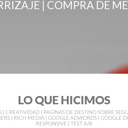
RRIZAJE | COMPRA DE ME
LO QUE HICIMOS
| CREATIVIDAD | PAGINAS DE DESTINO SOBRE SEGU
NERS | RICH MEDIA | GOOGLE ADWORDS | GOOGLE D
RESPONSIVE | TEST A/B