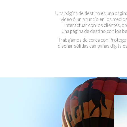
Una página de destino es una página
vídeo ó un anuncio en los medios
interactuar con los clientes, 
una página de destino con los ben
Trabajamos de cerca con Protege t
diseñar sólidas campañas digitale