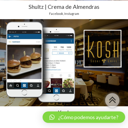
Shultz | Crema de Almendras
Facebook
,
Instagram
Kosh
¿Cómo podemos ayudarte?
Facebook
,
Instagram