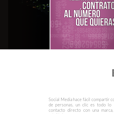
Social Media hace fácil compartir 
de personas, un clic es todo lo
contacto directo con una marca,