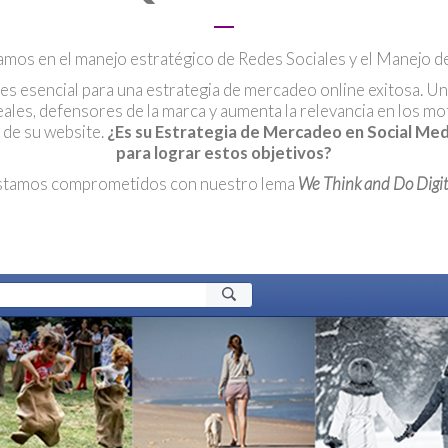
amos en el manejo estratégico de Redes Sociales y el Manejo 
s esencial para una estrategia de mercadeo online exitosa. Una
leales, defensores de la marca y aumenta la relevancia en los 
 de su website.
¿Es su Estrategia de Mercadeo en Social Med
para lograr estos objetivos?
stamos comprometidos con nuestro lema
We Think and Do Digit