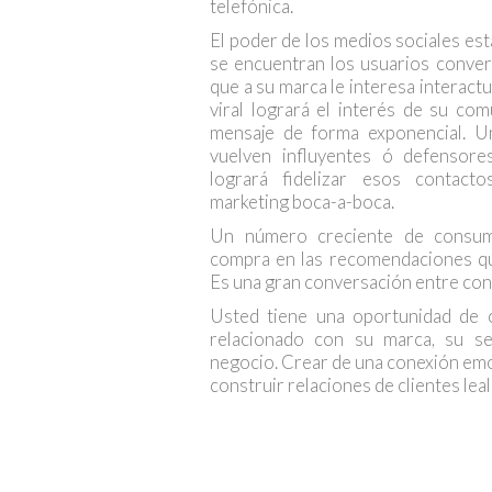
telefónica.
El poder de los medios sociales est
se encuentran los usuarios conver
que a su marca le interesa interact
viral logrará el interés de su co
mensaje de forma exponencial. U
vuelven influyentes ó defensor
logrará fidelizar esos contac
marketing boca-a-boca.
Un número creciente de consum
compra en las recomendaciones que
Es una gran conversación entre co
Usted tiene una oportunidad de 
relacionado con su marca, su se
negocio. Crear de una conexión emo
construir relaciones de clientes leal