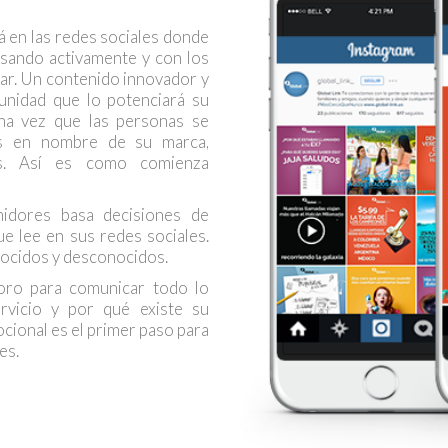
á en las redes sociales donde
sando activamente y con los
uar. Un contenido innovador y
munidad que lo potenciará su
na vez que las personas se
es en nombre de su marca,
tos. Así es como comienza
idores basa decisiones de
 lee en sus redes sociales.
nocidos y desconocidos.
oro para comunicar todo lo
rvicio y por qué existe su
cional es el primer paso para
es.