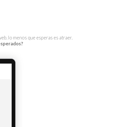
o web, lo menos que esperas es atraer,
 esperados?