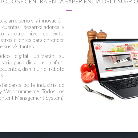
TODO SE CENTRA EN LA EXPERIENCIA DEL USUARIO
, gran diseño y la innovación.
 cuentas, desarrolladores y
to a otro nivel de éxito.
tros clientes para entender
 sus visitantes.
eo digital utilizarán su
tria para dirigir el tráfico,
ecuentes, disminuir el rebote
s.
tándares de la industria de
 y Woocommerce. Todos los
ontent Management System),