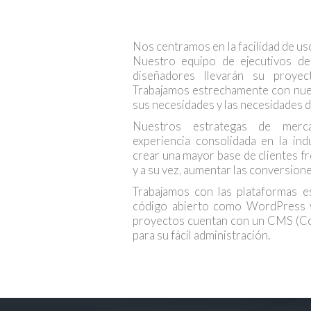
Nos centramos en la facilidad de uso
Nuestro equipo de ejecutivos de
diseñadores llevarán su proyec
Trabajamos estrechamente con nues
sus necesidades y las necesidades de
Nuestros estrategas de mercad
experiencia consolidada en la indus
crear una mayor base de clientes fr
y a su vez, aumentar las conversione
Trabajamos con las plataformas es
código abierto como WordPress
proyectos cuentan con un CMS (C
para su fácil administración.